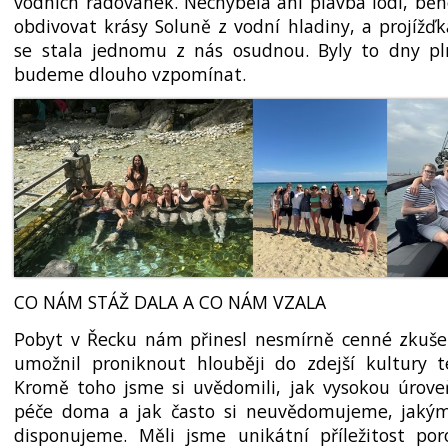
vodních radovánek. Nechyběla ani plavba lodí, bě
obdivovat krásy Soluně z vodní hladiny, a projížď
se stala jednomu z nás osudnou. Byly to dny pl
budeme dlouho vzpomínat.
CO NÁM STÁŽ DALA A CO NÁM VZALA
Pobyt v Řecku nám přinesl nesmírně cenné zkuše
umožnil proniknout hlouběji do zdejší kultury 
Kromě toho jsme si uvědomili, jak vysokou úrov
péče doma a jak často si neuvědomu­jeme, jaký
disponujeme. Měli jsme unikátní příležitost po