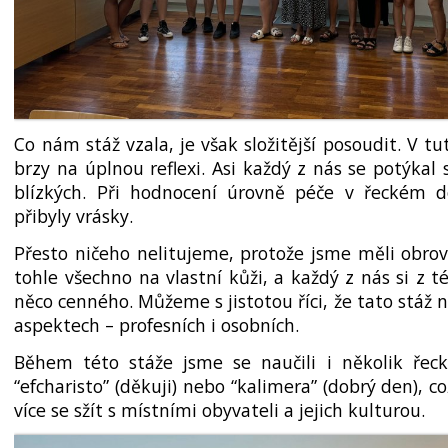
Co nám stáž vzala, je však složitější posoudit. V tuto
brzy na úplnou reflexi. Asi každý z nás se potýkal
blízkých. Při hodnocení úrovně péče v řeckém
přibyly vrásky.
Přesto ničeho nelitujeme, protože jsme měli obrovs
tohle všechno na vlastní kůži, a každý z nás si z t
něco cenného. Můžeme s jistotou říci, že tato stáž 
aspektech – profesních i osobních.
Během této stáže jsme se naučili i několik řecký
“efcharisto” (děkuji) nebo “kalimera” (dobrý den), 
více se sžít s místními obyvateli a jejich kulturou.