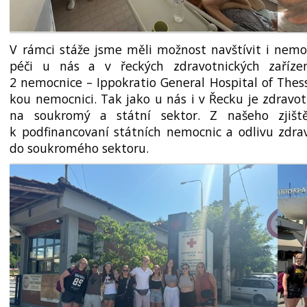
V rámci stáže jsme měli možnost navštívit i nemo
péči u nás a v řeckých zdravotnic­kých zařízen
2 nemocnice – Ippokratio General Hospital of Thessa
kou nemocnici. Tak jako u nás i v Řecku je zdravo
na soukromý a státní sektor. Z našeho zjišt
k podfinan­covaní státních nemocnic a odlivu zdra
do soukromého sektoru.