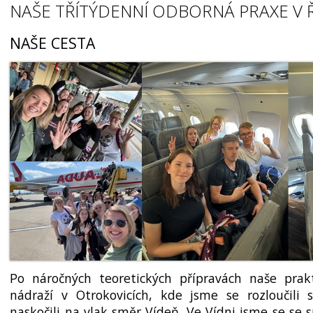
NAŠE TŘÍTÝDENNÍ ODBORNÁ PRAXE V 
NAŠE CESTA
Po náročných teoretických přípravách naše prak
nádraží v Otrokovi­cích, kde jsme se rozloučili 
naskočili na vlak směr Vídeň. Ve Vídni jsme se se 