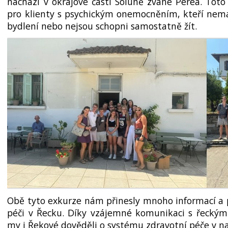
nachází v okrajové časti Soluně zvané Perea. Toto 
pro klienty s psychickým onemocněním, kteří nema
bydlení nebo nejsou schopni samostatně žít.
Obě tyto exkurze nám přinesly mnoho informací a 
péči v Řecku. Díky vzájemné komunikaci s řecký
my i Řekové dověděli o systému zdravotní péče v n