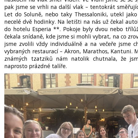
pak jsme se vrhli na další vlak – tentokrát směřujíc
Let do Soluně, nebo taky Thessaloniki, utekl jako 
necelé dvě hodinky. Na letišti na nás už čekal auto
do hotelu Esperia **. Pokoje byly dvou nebo tříl
čekala snídaně, kde jsme si mohli vybrat, na co z
jsme zvolili vždy individuálně a na večeře jsme ch
vybraných restaurací – Akron, Marathos, Kantuni. 
známých tzatziků nám natolik chutnala, že jsm
naprosto prázdné talíře.