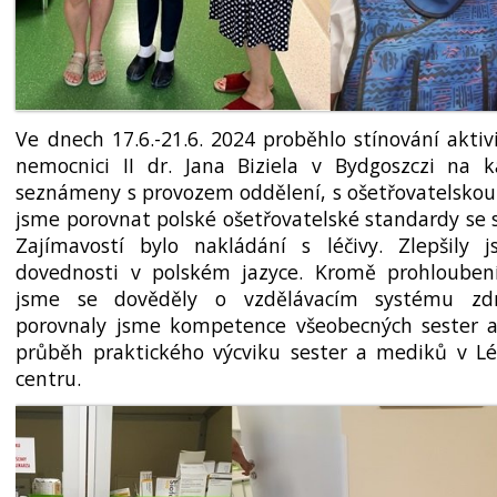
Ve dnech 17.6.-21.6. 2024 proběhlo stínování aktiv
nemocnici II dr. Jana Biziela v Bydgoszczi na ka
seznámeny s provozem oddělení, s ošetřova­telsko
jsme porovnat polské ošetřovatel­ské standardy se 
Zajímavostí bylo nakládání s léčivy. Zlepšily 
dovednosti v polském jazyce. Kromě prohloubení
jsme se dověděly o vzdělávacím systému zdr
porovnaly jsme kompetence všeobecných sester 
průběh praktického výcviku sester a mediků v L
centru.