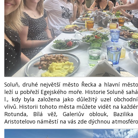
Soluň, druhé největší město Řecka a hlavní měst
leží u pobřeží Egejského moře. Historie Soluně sahá a
l., kdy byla založena jako důležitý uzel obchodn
vlivů. Historii tohoto města můžete vidět na každ
Rotunda, Bílá věž, Galeriův oblouk, Bazilik
Aristotelovo náměstí na vás zde dýchnou atmosfér