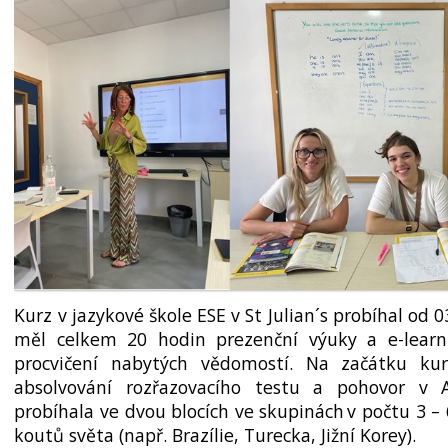
Kurz v jazykové škole ESE v St Julian´s pro­bíhal od 03
měl celkem 20 hodin prezenční výuky a e-lear
procvičení nabytých vědomostí. Na začátku ku
absolvování rozřazovacího testu a pohovor v
probíhala ve dvou blocích ve skupinách v p­očtu 3 –
koutů světa (např. Brazílie, Turecka, Jižní Korey).