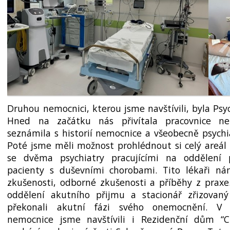
Druhou nemocnici, kterou jsme navštívili, byla Psy
Hned na začátku nás přivítala pracovnice ne
seznámila s historií nemocnice a všeobecně psychi
Poté jsme měli možnost prohlédnout si celý areál
se dvěma psychiatry pracujícími na oddělení 
pacienty s duševními chorobami. Tito lékaři ná
zkušenosti, odborné zkušenosti a příběhy z praxe.
oddělení akutního přijmu a stacionář zřizovaný
překonali akutní fázi svého onemocnění. V r
nemocnice jsme navštívili i Rezidenční dům “Chr