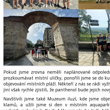
Pokud jsme zrovna neměli naplánované odpoledn
prozkoumávat místní uličky, ponořili jsme se do ku
objevování místních pláží. Někteří z nás se rádi vyží
jiní však rychle zjistili, že panthenol bude jejich nový
Navštívili jsme také Muzeum iluzí, kde jsme obje
klamů, a užili jsme si den v místním aquapark