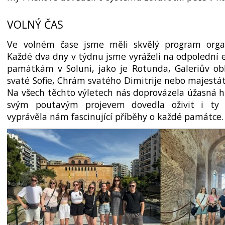
VOLNÝ ČAS
Ve volném čase jsme měli skvělý program orga
Každé dva dny v týdnu jsme vyráželi na odpolední 
památkám v Soluni, jako je Rotunda, Galeriův obl
svaté Sofie, Chrám svatého Dimitrije nebo majestá
Na všech těchto výletech nás doprovázela úžasná hi
svým poutavým projevem dovedla oživit i ty 
vyprávěla nám fascinující příběhy o každé památce.