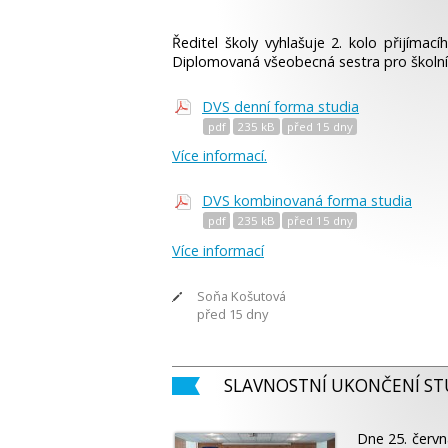
Ředitel školy vyhlašuje 2. kolo přijímac
Diplomovaná všeobecná sestra pro školní
DVS denní forma studia
pdf
235 kB­
před 15 dny
Více informací.
DVS kombinovaná forma studia
pdf
235 kB­
před 15 dny
Více informací
Soňa Košutová
před 15 dny
SLAVNOSTNÍ UKONČENÍ STU
Dne 25. červn