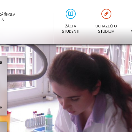
KÁ ŠKOLA
LA
ŽÁCI A
UCHAZEČI O
STUDENTI
STUDIUM
na
tě