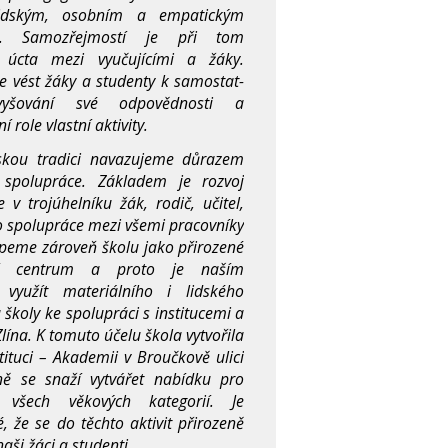
idským, osobním a empatickým
em. Samozřejmostí je při tom
 úcta mezi vyučujícími a žáky.
e vést žáky a studenty k samostat­
zvyšování své odpovědnosti a
í role vlastní aktivity.
skou tradici navazujeme důrazem
 spolupráce. Základem je rozvoj
 v trojúhel­níku žák, rodič, učitel,
o spolupráce mezi všemi pracovníky
ápeme zároveň školu jako přirozené
ní centrum a proto je naším
využít materiálního i lidského
 školy ke spolupráci s institucemi a
Zlína. K tomuto účelu škola vytvořila
stituci – Akademii v Broučkově ulici
ě se snaží vytvářet nabídku pro
e všech věkových kategorií. Je
é, že se do těchto aktivit přirozeně
naši žáci a studenti.