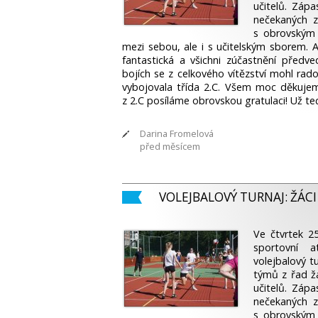
učitelů. Záp
nečekaných z
s obrovským 
mezi sebou, ale i s učitel­ským sborem. 
fantastická a všichni zúčastnění předve
bojích se z celkového vítězství mohl rad
vybojovala třída 2.C. Všem moc děkujem
z 2.C posíláme obrovskou gratulaci! Už teď
Darina Fromelová
před měsícem
VOLEJBALOVÝ TURNAJ: ŽÁCI Z
Ve čtvrtek 25
sportovní 
volejbalový t
týmů z řad žá
učitelů. Záp
nečekaných z
s obrovským 