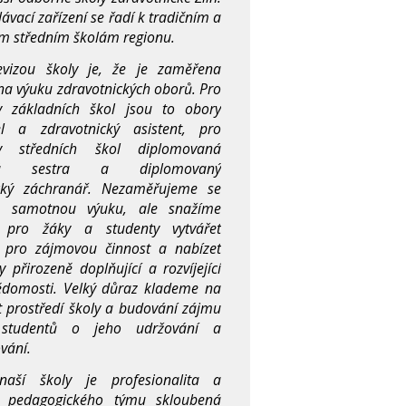
ávací zařízení se řadí k tradičním a
 středním školám regionu.
evizou školy je, že je zaměřena
a výuku zdravotnic­kých oborů. Pro
y základních škol jsou to obory
el a zdravotnický asistent, pro
ty středních škol diplomovaná
cná sestra a diplomovaný
ický záchranář. Nezaměřujeme se
 samotnou výuku, ale snažíme
 pro žáky a studenty vytvářet
 pro zájmovou činnost a nabízet
ty přirozeně doplňující a rozvíjející
ědomosti. Velký důraz klademe na
t prostředí školy a budování zájmu
studentů o jeho udržování a
vání.
aší školy je profesiona­lita a
t pedagogického týmu skloubená