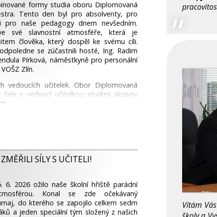
inované formy studia oboru Diplomovaná
pracovitos
stra. Tento den byl pro absolventy, pro
ké i pro naše pedagogy dnem nevšedním.
e své slavnostní atmosféře, která je
item člověka, který dospěl ke svému cíli.
odpoledne se zúčastnili hosté, Ing. Radim
Vendula Pírková, náměstkyně pro personální
 VOŠZ Zlín.
ch vedoucích učitelek. Obor Diplomovaná
ele s vedoucí učitelkou studijní skupiny
boru Diplomovaná všeobecná sestra denní
elky studijní skupiny Mgr. Alice Drobné.
ocnilo klavírní vystoupení Sofie Matušů a
stali absolventi. Absolventi náročného a
á všeobecná sestra.
MĚŘILI SÍLY S UČITELI!
ní stalo posláním, přejeme dobré zdraví a
ři rozhodování, přejeme čisté svědomí, aby
. 6. 2026 ožilo naše školní hřiště parádní
 bylo vždy to správné, přejeme sílu životem
atmosférou. Konal se zde očekávaný
dstavám, přejeme šťastný jak profesní, tak
urnaj, do kterého se zapojilo celkem sedm
Vítám Vás
ků a jeden speciální tým složený z našich
školy a Vy