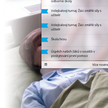
odborné školy
Volejbalový turnaj: Žáci změřili síly s
učiteli!
Volejbalový turnaj: Žáci změřili síly s
učiteli!
Škola hrou
Úspěch našich žáků v soutěži v
poskytování první pomoci
Více novin