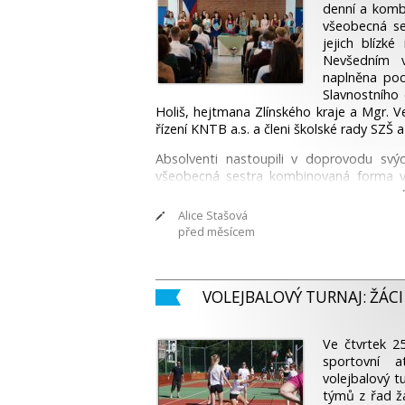
denní a komb
všeobecná se
jejich blíz
Nevšedním v
naplněna poc
Slavnostního 
Holiš, hejtmana Zlínského kraje a Mgr. 
řízení KNTB a.s. a členi školské rady SZŠ a
Absolventi nastoupili v doprovodu svý
všeobecná sestra kombinovaná forma v č
Mgr. Petrou Holubovou a absolventi o
formy studia pod vedením vedoucí učit
Alice Stašová
Vznešenou atmosféru slavnostního dne um
před měsícem
literární přednes Terezy Kovaříkové.
Během tohoto odpoledne se ze studentů 
zodpovědného oboru jako je Diplomovan
VOLEJBALOVÝ TURNAJ: ŽÁCI Z
Přejeme studentům, aby se jejich povolá
pevné nervy, přejeme vždy jasnou mysl p
Ve čtvrtek 25
si mohli vždy říci, že jejich rozhodnutí
sportovní 
projít tak, aby to odpovídalo jejich pře
volejbalový t
i osobní ži­vot.
týmů z řad žá