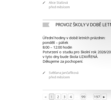
Alice Stašová
před měsícem
PROVOZ ŠKOLY V DOBĚ LET
Úřední hodiny v době letních prázdnin:
pondělí – pátek
8:00 – 12:00 hodin
Potvrzení o studiu pro školní rok 2026/20
v tyto dny bude škola UZAVŘENÁ.
Děkujeme za pochopení.
Světlana Jančaříková
před měsícem
◄
1
2
3
4
…
99
…
197
►