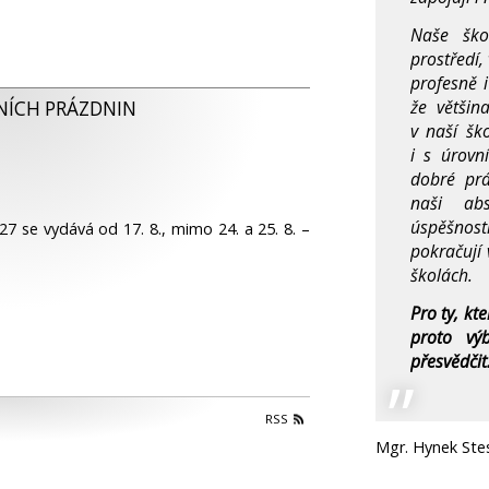
Naše ško
prostředí,
profesně i
že většin
NÍCH PRÁZDNIN
v naší šk
i s úrovn
dobré prá
naši abs
úspěšnos
27 se vydává od 17. 8., mimo 24. a 25. 8. –
pokračují 
školách.
Pro ty, kt
proto vý
přesvědčit
RSS
Mgr. Hynek Stes