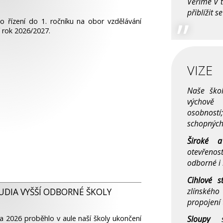
Věříme v 
přiblížit 
ího řízení do 1. ročníku na obor vzdělávání
 rok 2026/2027.
VIZE
Naše ško
výchově
osobnost
schopných
Široké a
otevřeno
odborné i 
Cihlové s
zlínskéh
DIA VYŠŠÍ ODBORNÉ ŠKOLY
propojení 
a 2026 proběhlo v aule naší školy ukončení
Sloupy
sym