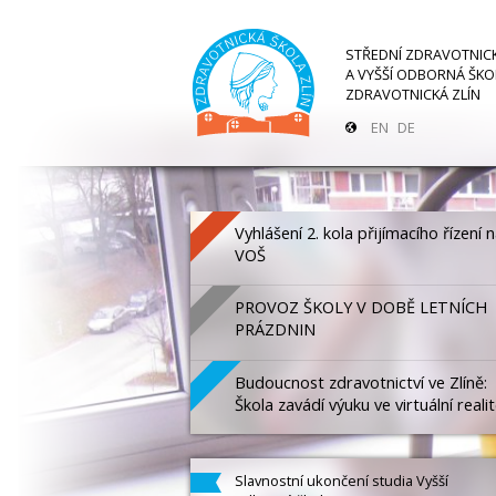
STŘEDNÍ ZDRAVOTNIC
A VYŠŠÍ ODBORNÁ ŠKO
ZDRAVOTNICKÁ ZLÍN
EN
DE
Vyhlášení 2. kola přijímacího řízení 
VOŠ
PROVOZ ŠKOLY V DOBĚ LETNÍCH
PRÁZDNIN
Budoucnost zdravotnictví ve Zlíně:
Škola zavádí výuku ve virtuální reali
Slavnostní ukončení studia Vyšší