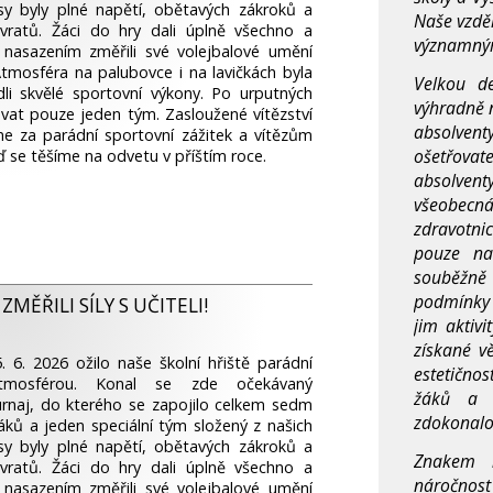
asy byly plné napětí, obětavých zákroků a
Naše vzděl
vratů. Žáci do hry dali úplně všechno a
významným
nasazením změřili své volejbalové umění
Atmosféra na palubovce i na lavičkách byla
Velkou d
dli skvělé sportovní výkony. Po urputných
výhradně n
ovat pouze jeden tým. Zasloužené vítězství
absolvent
e za parádní sportovní zážitek a vítězům
ošetřovat
 se těšíme na odvetu v příštím ro­ce.
absolven
všeobe
zdravotn
pouze na
souběžně
podmínky
MĚŘILI SÍLY S UČITELI!
jim aktivi
získané v
. 6. 2026 ožilo naše školní hřiště parádní
estetičnos
atmosférou. Konal se zde očekávaný
žáků a 
urnaj, do kterého se zapojilo celkem sedm
zdokonalo­
ků a jeden speciální tým složený z našich
asy byly plné napětí, obětavých zákroků a
Znakem n
vratů. Žáci do hry dali úplně všechno a
náročnos
nasazením změřili své volejbalové umění