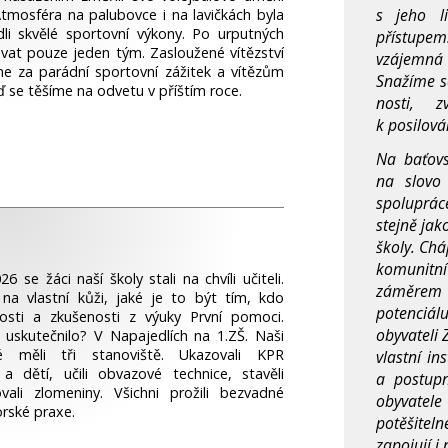
s jeho l
Atmosféra na palubovce i na lavičkách byla
dli skvělé sportovní výkony. Po urputných
přístup
ovat pouze jeden tým. Zasloužené vítězství
vzájemná
e za parádní sportovní zážitek a vítězům
Snažíme s
 se těšíme na odvetu v příštím ro­ce.
nosti, 
k posilován
Na baťov
na slovo
spolupráce
stejně jak
školy. Ch
komunit
6 se žáci naší školy stali na chvíli učiteli.
záměrem 
 na vlastní kůži, jaké je to být tím, kdo
potenciálu
osti a zkušenosti z výuky První pomoci.
obyvateli 
 uskutečnilo? V Napajedlích na 1.ZŠ. Naši
lé měli tři stanoviště. Ukazovali KPR
vlastní in
a dětí, učili obvazové technice, stavěli
a postupn
ovali zlomeniny. Všichni prožili bezvadné
obyvatel
rské pra­xe.
potěšiteln
zapojují i 