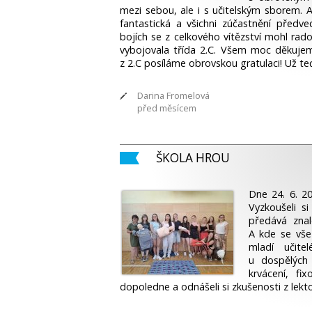
mezi sebou, ale i s učitel­ským sborem. 
fantastická a všichni zúčastnění předve
bojích se z celkového vítězství mohl rad
vybojovala třída 2.C. Všem moc děkujem
z 2.C posíláme obrovskou gratulaci! Už teď
Darina Fromelová
před měsícem
ŠKOLA HROU
Dne 24. 6. 202
Vyzkoušeli si
předává znal
A kde se vše
mladí učite
u dospělých 
krvácení, fix
dopoledne a odnášeli si zkušenosti z lekto