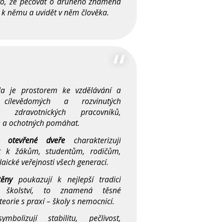
to, že pečovat o druhého znamená
se k němu a uvidět v něm člověka.
la je prostorem ke vzdělávání a
 cílevědomých a rozvinutých
í; zdravotnic­kých pracovníků,
 a ochotných pomáhat.
 otevřené dveře
charakteri­zují
st k žákům, studentům, rodičům,
laické veřejnosti všech generací.
těny
poukazují k nejlepší tradici
o školství, to znamená těsné
teorie s praxí – školy s nemocnicí.
bolizují stabilitu, pečlivost,