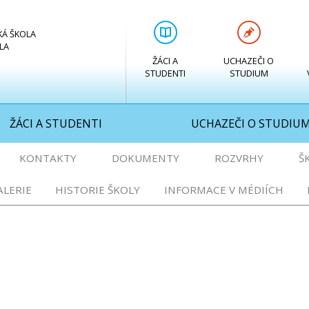
KÁ ŠKOLA
LA
ŽÁCI A
UCHAZEČI O
STUDENTI
STUDIUM
ŽÁCI A STUDENTI
UCHAZEČI O STUDIU
KONTAKTY
DOKUMENTY
ROZVRHY
Š
LERIE
HISTORIE ŠKOLY
INFORMACE V MÉDIÍCH