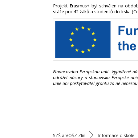
Projekt Erasmus+ byl schválen na období
stáže pro 42 žáků a studentů do Irska (Co
Financováno Evropskou unií. Vyjádřené ná
odrážet názory a stanoviska Evropské uni
unie ani poskytovatel grantu za ně neneso
SZŠ a VOŠZ Zlín
Informace o škole