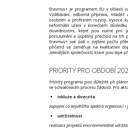
Erasmus+ je programem EU v oblasti vz
Vzdělávání, odborná příprava, mládež a
osobním a profesním rozvoji. Vysoce kval
neformální učení v konečném důsledku v
dovednostmi, které jsou nutné pro jej
porozumění a úspěšný přechod na trh p
Erasmus+ své úsilí o zvýšení počtu příle
přičemž se zaměřuje na kvalitativní dop
zelenějších společností, které jsou lépe 
PRIORITY PRO OBDOBÍ 20
Priority programu jsou důležité při plánov
ve schvalovacím procesu žádostí. Pro akt
inkluze a diverzita
zapojení co největšího spektra organizací i
udržitelnost
realizace projektů environmen­tálně udrži