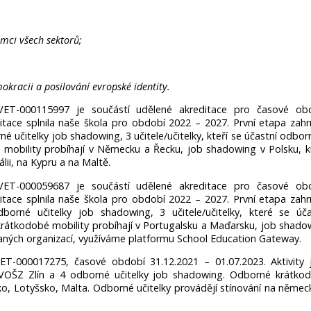
mci všech sektorů;
okracii a posilování evropské identity.
VET-000115997 je součástí udělené akreditace pro časové ob
itace splnila naše škola pro období 2022 – 2027. První etapa zahr
orné učitelky job shadowing, 3 učitele/u­čitelky, kteří se účastní odbo
mobility probíhají v Německu a Řecku, job shadowing v Polsku, k
álii, na Kypru a na Maltě.
VET-000059687 je součástí udělené akreditace pro časové ob
itace splnila naše škola pro období 2022 – 2027. První etapa zahr
odborné učitelky job shadowing, 3 učitele/u­čitelky, které se úča
rátkodobé mobility probíhají v Portugalsku a Maďarsku, job shado
va­ných organizací, využíváme platformu School Education Gateway.
T-000017275, časové období 31.12.2021 – 01.07.2023­. Aktivity 
 a VOŠZ Zlín a 4 odborné učitelky job shadowing. Odborné krátko
cko, Lotyšsko, Malta. Odborné učitelky provádějí stínování na němec