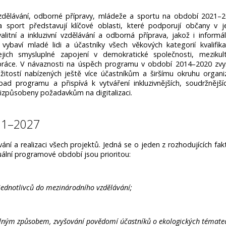
dělávání, odborné přípravy, mládeže a sportu na období 2021–2
 sport představují klíčové oblasti, které podporují občany v je
itní a inkluzivní vzdělávání a odborná příprava, jakož i informál
ybaví mladé lidi a účastníky všech věkových kategorií kvalifika
ich smysluplné zapojení v demokra­tické společnosti, mezikult
ráce. V návaznosti na úspěch programu v období 2014–2020 zvy
žitostí nabízených ještě více účastníkům a širšímu okruhu organiz
ad programu a přispívá k vytváření inkluzivněj­ších, soudržnější
přizpůsobeny požadavkům na digitalizaci.
21–2027
ání a realizaci všech projektů. Jedná se o jeden z rozhodu­jících fak
uální programové období jsou prioritou:
 jednotlivců do mezinárodního vzdělávání;
telným způsobem, zvyšování povědomí účastníků o ekologic­kých témate