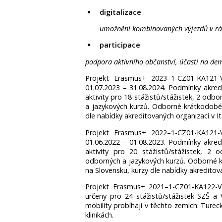
digitaliza­ce
umožnění kombinovaných výjezdů v rá
participace
podpora aktivního občanství, účasti na dem
Projekt Erasmus+ 2023–1-CZ01-KA121-
01.07.2023 – 31.08.2024­. Podmínky akred
aktivity pro 18 stážis­tů/stážis­tek, 2 odb
a jazykových kurzů. Odborné krátkodobé 
dle nabídky akreditova­ných organizací v It
Projekt Erasmus+ 2022–1-CZ01-KA121-
01.06.2022 – 01.08.2023­. Podmínky akred
aktivity pro 20 stážis­tů/stážis­tek, 2 
odborných a jazykových kurzů. Odborné k
na Slovensku, kurzy dle nabídky akredito
Projekt Erasmus+ 2021–1-CZ01-KA122-VE
určeny pro 24 stážis­tů/stážis­tek SZŠ
mobility probíhají v těchto zemích: Ture
klinikách.