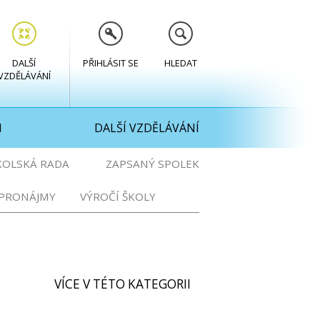
DALŠÍ
PŘIHLÁSIT SE
HLEDAT
VZDĚLÁVÁNÍ
M
DALŠÍ VZDĚLÁVÁNÍ
KOLSKÁ RADA
ZAPSANÝ SPOLEK
PRONÁJMY
VÝROČÍ ŠKOLY
VÍCE V TÉTO KATEGORII