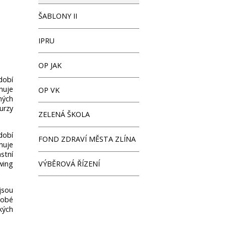
ŠABLONY II
IPRU
OP JAK
dobí
nuje
OP VK
rných
urzy
ZELENÁ ŠKOLA
dobí
FOND ZDRAVÍ MĚSTA ZLÍNA
nuje
stní
wing
VÝBĚROVÁ ŘÍZENÍ
jsou
dobé
kých