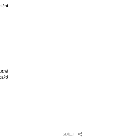
iční
utně
pská
POSLEDNÍ
SDÍLET