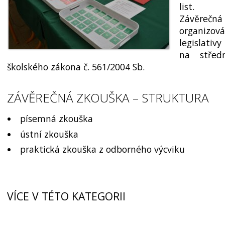
list.
Závěre
organiz
legislativ
na střed
školského zákona č. 561/2004 Sb.
ZÁVĚREČNÁ ZKOUŠKA – STRUKTURA
písemná zkouška
ústní zkouška
praktická zkouška z odborného výcviku
VÍCE V TÉTO KATEGORII