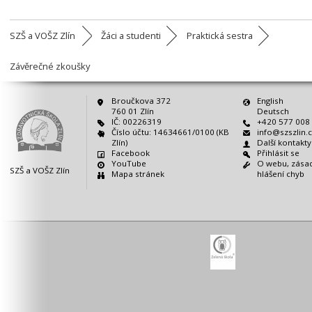
SZŠ a VOŠZ Zlín
Žáci a studenti
Praktická sestra
Závěrečné zkoušky
Broučkova 372
English
760 01 Zlín
Deutsch
IČ: 00226319
+420 577 008
Číslo účtu: 14634661/0100 (KB
info@szszlin.
Zlín)
Další kontakt
Facebook
Přihlásit se
YouTube
O webu, zásad
SZŠ a VOŠZ Zlín
Mapa stránek
hlášení chyb