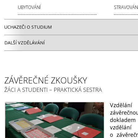
UBYTOVÁNÍ
STRAVOVÁN
UCHAZEČI O STUDIUM
DALŠÍ VZDĚLÁVÁNÍ
ZÁVĚREČNÉ ZKOUŠKY
ŽÁCI A STUDENTI – PRAKTICKÁ SESTRA
Vzdělá
závěre
dokladem
vzdělán
o závěreč