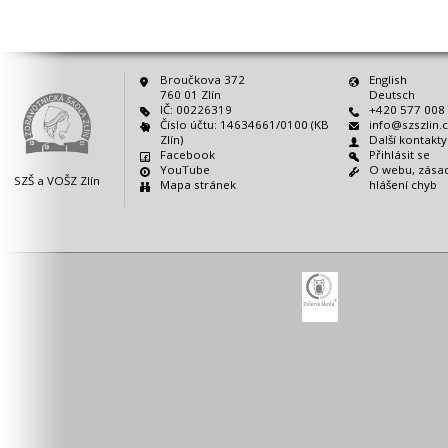
Broučkova 372
English
760 01 Zlín
Deutsch
IČ: 00226319
+420 577 008
Číslo účtu: 14634661/0100 (KB
info@szszlin.
Zlín)
Další kontakt
Facebook
Přihlásit se
YouTube
O webu, zásad
SZŠ a VOŠZ Zlín
Mapa stránek
hlášení chyb