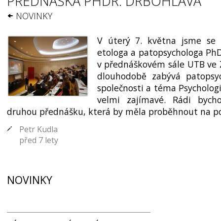
PŘEDNÁŠKA PHDR. DRBOHLAVA
NOVINKY
V úterý 7. května jsme se 
etologa a patopsycho­loga Ph
v přednáš­kovém sále UTB ve Z
dlouhodobě zabývá patopsyc
společnosti a téma Psychologi
velmi zajímavé. Rádi bycho
druhou přednášku, která by měla proběhnout na p
Petr Kudla
před 7 lety
NOVINKY