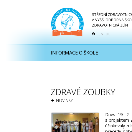
STŘEDNÍ ZDRAVOTNIC
A VYŠŠÍ ODBORNÁ ŠKO
ZDRAVOTNICKÁ ZLÍN
EN
DE
INFORMACE O ŠKOLE
ZDRAVÉ ZOUBKY
NOVINKY
Dnes 19. 2. 
s projektem 
účinkovaly zu
přečetly příb