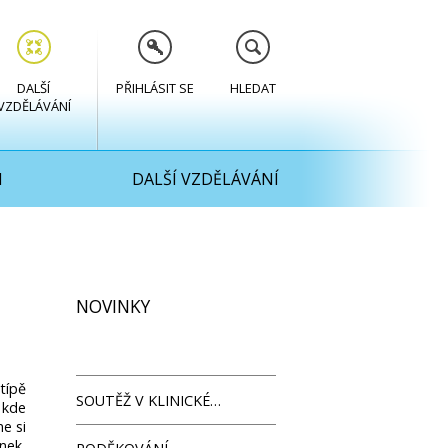
DALŠÍ
PŘIHLÁSIT SE
HLEDAT
VZDĚLÁVÁNÍ
M
DALŠÍ VZDĚLÁVÁNÍ
NOVINKY
típě
SOUTĚŽ V KLINICKÉ…
 kde
e si
nek,