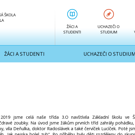
KÁ ŠKOLA
LA
ŽÁCI A
UCHAZEČI O
STUDENTI
STUDIUM
ŽÁCI A STUDENTI
UCHAZEČI O STUDIU
2019 jsme celá naše třída 3.O navští­vila Základní školu ve Š
Zdravé zoubky. Na úvod jsme žákům prvních tříd zahrály pohádku,
by, víla Deňulka, doktor Radoslávek a také červíček Lucíček. Poté jsm
ěh „Jak pejska bolel zub“. Po příběhu byly děti rozděleny do skupi