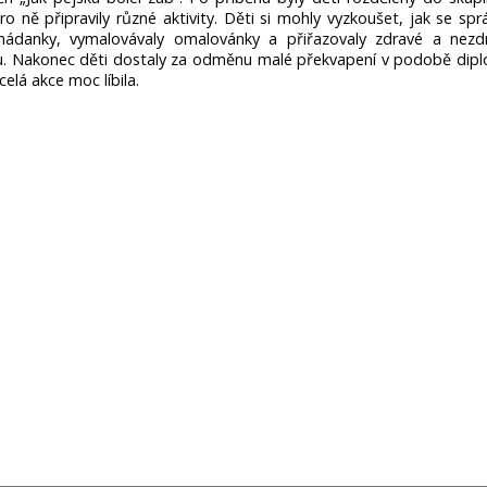
ro ně připravily různé aktivity. Děti si mohly vyzkoušet, jak se spr
hádanky, vymalovávaly omalovánky a přiřazovaly zdravé a nezd
u. Nakonec děti dostaly za odměnu malé překvapení v podobě dip
lá akce moc líbila.