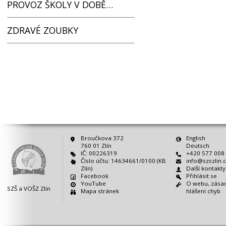
PROVOZ ŠKOLY V DOBĚ…
ZDRAVÉ ZOUBKY
Broučkova 372
English
760 01 Zlín
Deutsch
IČ: 00226319
+420 577 008
Číslo účtu: 14634661/0100 (KB
info@szszlin.
Zlín)
Další kontakt
Facebook
Přihlásit se
YouTube
O webu, zásad
SZŠ a VOŠZ Zlín
Mapa stránek
hlášení chyb