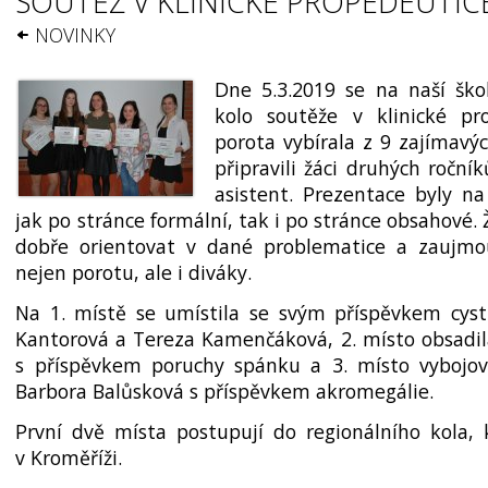
SOUTĚŽ V KLINICKÉ PROPEDEUTIC
NOVINKY
Dne 5.3.2019 se na naší škol
kolo soutěže v klinické pr
porota vybírala z 9 zajíma­vý
připravili žáci druhých roční
asistent. Prezentace byly na
jak po stránce formální, tak i po stránce obsahové. 
dobře orientovat v dané problematice a zaujm
nejen porotu, ale i diváky.
Na 1. místě se umístila se svým příspěvkem cysti
Kantorová a Tereza Kamenčáková, 2. místo obsadil
s příspěvkem poruchy spánku a 3. místo vybojov
Barbora Balůsková s příspěvkem akromegálie.
První dvě místa postupují do regionálního kola,
v Kroměříži.