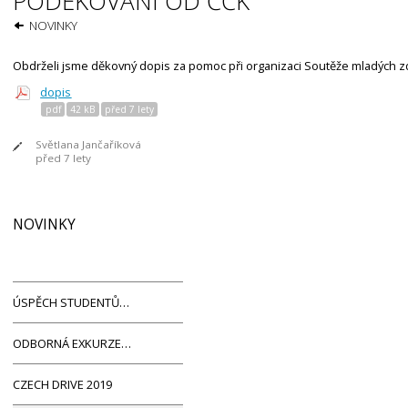
PODĚKOVÁNÍ OD ČČK
NOVINKY
Obdrželi jsme děkovný dopis za pomoc při organizaci Soutěže mladých zd
dopis
pdf
42 kB­
před 7 lety
Světlana Jančaříková
před 7 lety
NOVINKY
ÚSPĚCH STUDENTŮ…
ODBORNÁ EXKURZE…
CZECH DRIVE 2019