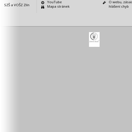
YouTube
O webu, zásad
SZŠ a VOŠZ Zlín
Mapa stránek
hlášení chyb