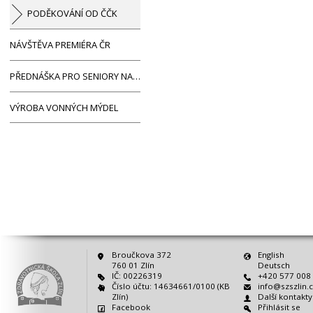
PODĚKOVÁNÍ OD ČČK
NÁVŠTĚVA PREMIÉRA ČR
PŘEDNÁŠKA PRO SENIORY NA…
VÝROBA VONNÝCH MÝDEL
Broučkova 372
English
760 01 Zlín
Deutsch
IČ: 00226319
+420 577 008
Číslo účtu: 14634661/0100 (KB
info@szszlin.
Zlín)
Další kontakt
Facebook
Přihlásit se