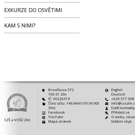
EXKURZE DO OSVĚTIMI
KAM S NIMI?
Broučkova 372
English
760 01 Zlín
Deutsch
IČ: 00226319
+420 577 008
Číslo účtu: 14634661/0100 (KB
info@szszlin.
Zlín)
Další kontakt
Facebook
Přihlásit se
YouTube
O webu, zásad
SZŠ a VOŠZ Zlín
Mapa stránek
hlášení chyb