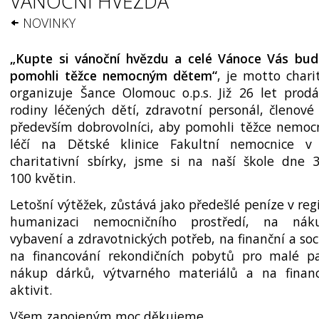
VÁNOČNÍ HVĚZDA
NOVINKY
„Kupte si vánoční hvězdu a celé Vánoce Vás bude
pomohli těžce nemocným dětem“
, je motto chari
organizuje Šance Olomouc o.p.s. Již 26 let prodá
rodiny léčených dětí, zdravotní personál, členové
především dobrovolníci, aby pomohli těžce nemo
léčí na Dětské klinice Fakultní nemocnice v
charitativní sbírky, jsme si na naší škole dne 3
100 květin.
Letošní výtěžek, zůstává jako předešlé peníze v reg
humanizaci nemocničního prostředí, na náku
vybavení a zdravotnic­kých potřeb, na finanční a so
na financování rekondičních pobytů pro malé pa
nákup dárků, výtvarného materiálů a na financ
aktivit.
Všem zapojeným moc děkujeme.